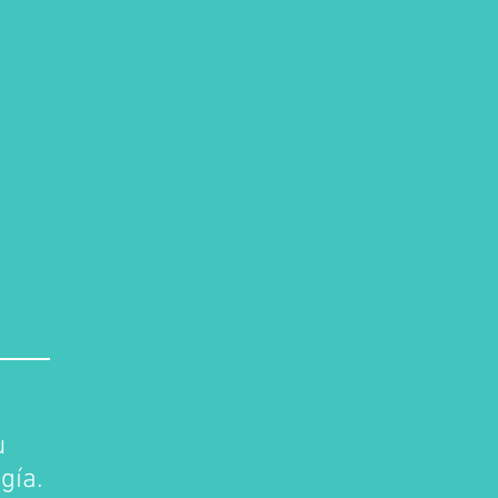
u
gía.