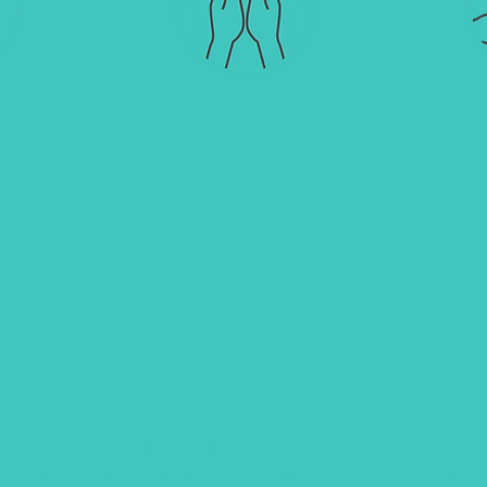
A
MASAJE
S
EQUILIBRAR PARA TRATAR
aturaleza, está diseñado para autorregularse en 
el equilibrio. Es lo que en medicina se llama home