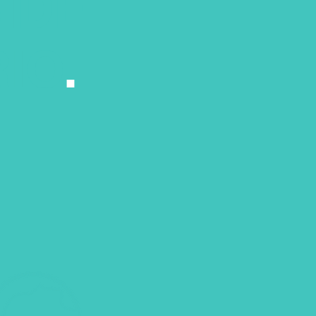
IDE
RIO
.