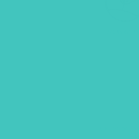
ACUPUNTUR
El cuerpo, por n
d